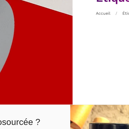
Accueil
Éti
iosourcée ?