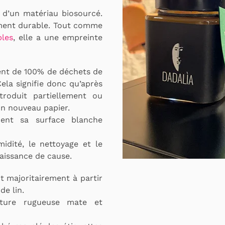
 d’un matériau biosourcé.
ment durable. Tout comme
bles
, elle a une empreinte
ent de 100% de déchets de
Cela signifie donc qu’après
ntroduit partiellement ou
un nouveau papier.
ment sa surface blanche
midité, le nettoyage et le
naissance de cause.
t majoritairement à partir
de lin.
xture rugueuse mate et